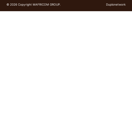
Carrières
© 2026 Copyright MAFRICOM GROUP.
Duplonetwork
Où nous sommes