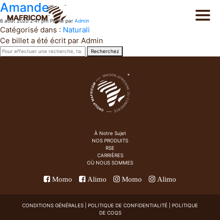
Amande
6 août 2020 2:41 pm
Publié par
Admin
Catégorisé dans :
Naturali
Ce billet a été écrit par Admin
Recherchez
EN
À Notre Sujet
PT
Produits
À Notre Sujet
NOS PRODUITS
RSE
Catalogue
CARRIÈRES
OÙ NOUS SOMMES
Momo
Alimo
Momo
Alimo
RSE
CONDITIONS GÉNÉRALES
|
POLITIQUE
DE CONFIDENTIALITÉ |
POLITIQUE
DE COQS