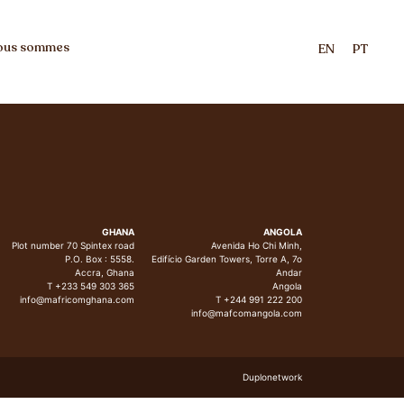
ous sommes
EN
PT
GHANA
ANGOLA
Plot number 70 Spintex road
Avenida Ho Chi Minh,
P.O. Box : 5558.
Edifício Garden Towers, Torre A, 7o
Accra, Ghana
Andar
T +233 549 303 365
Angola
info@mafricomghana.com
T +244 991 222 200
info@mafcomangola.com
Duplonetwork