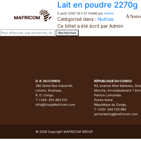
Lait en poudre 2270g
5 août 2020 16 h 57
Publié par
Admin
À Notr
Catégorisé dans :
Nutrias
Ce billet a été écrit par Admin
Recherchez
D. R. DU CONGO
RÉPUBLIQUE DU CONGO
260 2eme Rue Industriel,
93, avenue Moe Makosso, Gra
Limete, Kinshasa.
Marche, Arrondissement 1 Em
R. D. Congo.
Patrice Lumumba.
T +243- 815 493 510
Pointe Noire
info@GroupMafricom.com
République du Congo.
T +243- 044 720 965
pnmarketing@mafricom.com
© 2026 Copyright MAFRICOM GROUP.