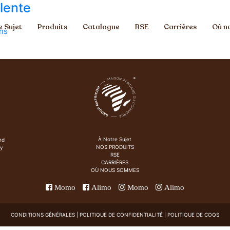
lente
e Sujet
Produits
Catalogue
RSE
Carrières
Où n
ons
À Notre Sujet
nd
NOS PRODUITS
ry
RSE
CARRIÈRES
OÙ NOUS SOMMES
Momo
Alimo
Momo
Alimo
CONDITIONS GÉNÉRALES
|
POLITIQUE
DE CONFIDENTIALITÉ |
POLITIQUE DE COQS