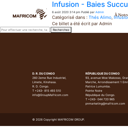
Infusion - Baies Succu
6 août 2020 3:14 pm
Publié par
Admin
À Notr
Catégorisé dans :
Thés Alimo
,
Infusi
Ce billet a été écrit par Admin
Recherchez
D. R. DU CONGO
RÉPUBLIQUE DU CONGO
260 2eme Rue Industriel,
93, avenue Moe Makosso, Gra
Limete, Kinshasa.
Marche, Arrondissement 1 Em
R. D. Congo.
Patrice Lumumba.
T +243- 815 493 510
Pointe Noire
info@GroupMafricom.com
République du Congo.
T +243- 044 720 965
pnmarketing@mafricom.com
© 2026 Copyright MAFRICOM GROUP.