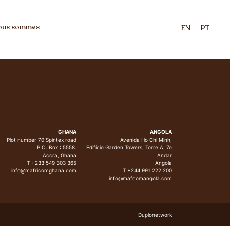
ous sommes
EN
PT
GHANA
ANGOLA
Plot number 70 Spintex road
Avenida Ho Chi Minh,
P.O. Box : 5558.
Edifício Garden Towers, Torre A, 7o
Accra, Ghana
Andar
T +233 549 303 365
Angola
info@mafricomghana.com
T +244 991 222 200
info@mafcomangola.com
Duplonetwork