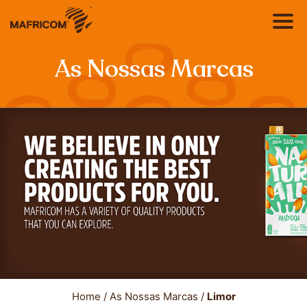
As Nossas Marcas
EN
Sobre nós
FR
Produtos
Catálogo
RSC
Home
/
As Nossas Marcas
/
Limor