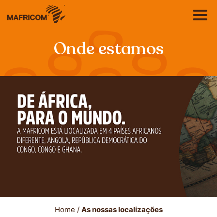
Onde estamos
EN
Sobre nós
FR
Produtos
Catálogo
RSC
Home
/
As nossas localizações