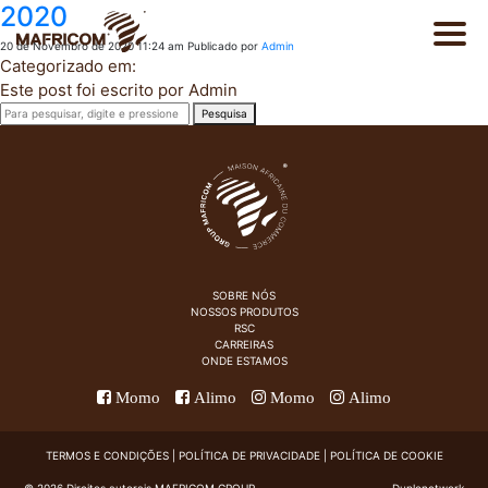
2020
20 de Novembro de 2020 11:24 am
Publicado por
Admin
Categorizado em:
Este post foi escrito por Admin
Pesquisa
EN
Sobre nós
FR
Produtos
SOBRE NÓS
NOSSOS PRODUTOS
RSC
Catálogo
CARREIRAS
ONDE ESTAMOS
Momo
Alimo
Momo
Alimo
RSC
TERMOS E CONDIÇÕES
|
POLÍTICA DE PRIVACIDADE
|
POLÍTICA DE COOKIE