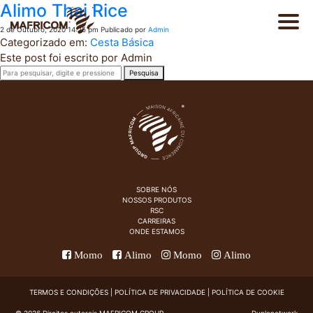
Alimo Thai Rice
2 de Outubro, 2020 14:25 pm
Publicado por
Admin
Categorizado em:
Cesta Básica
Este post foi escrito por Admin
Pesquisa
EN
Sobre nós
FR
Produtos
SOBRE NÓS
NOSSOS PRODUTOS
RSC
Catálogo
CARREIRAS
ONDE ESTAMOS
Momo
Alimo
Momo
Alimo
RSC
TERMOS E CONDIÇÕES
|
POLÍTICA DE PRIVACIDADE
|
POLÍTICA DE COOKIE